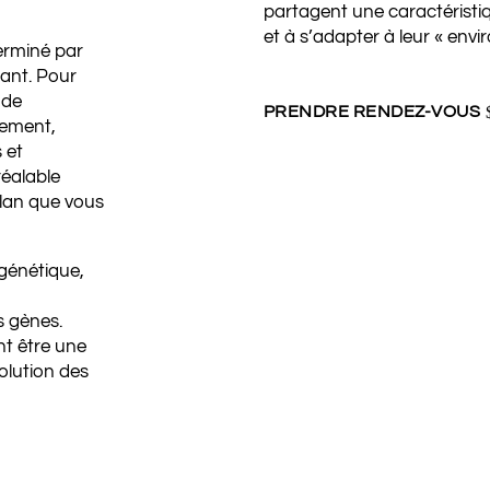
partagent une caractérist
et à s’adapter à leur « en
erminé par
sant. Pour
 de
PRENDRE RENDEZ-VOUS
dement,
 et
réalable
Plan que vous
génétique,
s gènes.
t être une
olution des