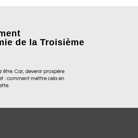
ement
ie de la Troisième
 être. Car, devenir prospère
ojet : comment mettre cela en
ette.