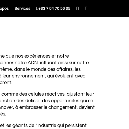



ropos
Services
+33 7 84 70 56 35
ne que nos expériences et notre
nner notre ADN, influant ainsi sur notre
 même, dans le monde des affaires, les
à leur environnement, qui évoluent avec
pèrent.
e comme des cellules réactives, ajustant leur
onction des défis et des opportunités qui se
innover, à embrasser le changement, devient
ès.
et les géants de l’industrie qui persistent