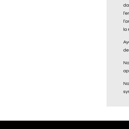
da
l’
l’
la 
Ay
de
No
ap
No
sy