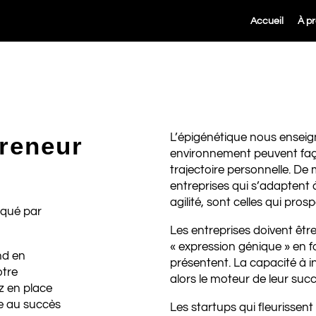
Accueil
À p
L’épigénétique nous enseig
preneur
environnement peuvent faço
trajectoire personnelle. De
entreprises qui s’adaptent 
agilité, sont celles qui pros
rqué par
Les entreprises doivent êtr
« expression génique » en f
nd en
présentent. La capacité à 
otre
alors le moteur de leur succ
z en place
re au succès
Les startups qui fleurissent 